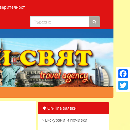
верителност
Faceb
Twitt
On-line заявки
Екскурзии и почивки