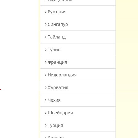
Румъния
Сингапур
Тайланд
Тунис
Франция
Нидерландия
,
Хърватия
Чехия
Швейцария
Турция
Япония