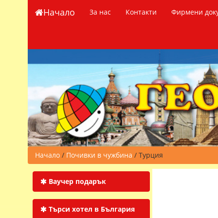
Начало
За нас
Контакти
Фирмени док
Начало
/
Почивки в чужбина
/ Турция
Ваучер подарък
Търси хотел в България