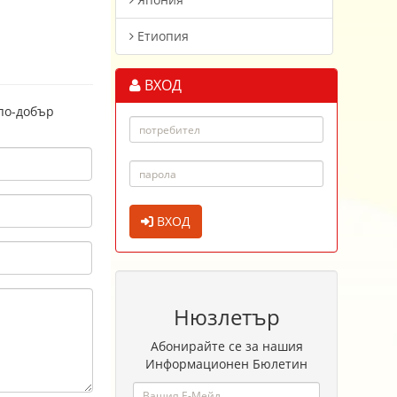
Етиопия
ВХОД
 по-добър
ВХОД
Нюзлетър
Абонирайте се за нашия
Информационен Бюлетин