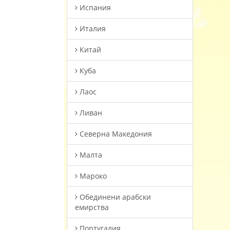
Испания
Италия
Китай
Куба
Лаос
Ливан
Северна Македония
Малта
Мароко
Oбединени арабски
емирства
Португалия