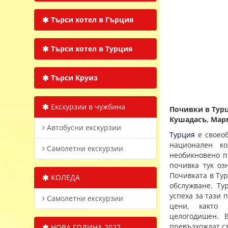
Търси хотел в Гърция
Търси хотел в Турция
Търси Круиз
Екскурзии в чужбина
Почивки в Тур
Кушадасъ, Марм
Автобусни екскурзии
Турция
е своеоб
национален ко
Самолетни екскурзии
необикновено пр
почивка тук оз
Почивката в Тур
КОЛЕДА
обслужване. Ту
успеха за тази 
Самолетни екскурзии
цени, както 
целогодишен. 
превъзхождат съ
НОВА ГОДИНА 2027