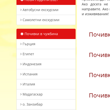
Ако досега не
направите. Ако 
Автобусни екскурзии
и изживявания!
Самолетни екскурзии
Почивк
Почивки в чужбина
Гърция
Почивк
Египет
Индонезия
Почивк
Испания
Италия
Почивк
Мадагаскар
о. Занзибар