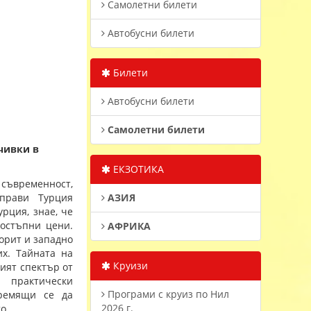
Самолетни билети
Автобусни билети
Билети
Автобусни билети
Самолетни билети
чивки в
ЕКЗОТИКА
 съвременност,
прави Турция
АЗИЯ
рция, знае, че
достъпни цени.
АФРИКА
орит и западно
их. Тайната на
Круизи
кият спектър от
 практически
Програми с круиз по Нил
тремящи се да
2026 г.
о.