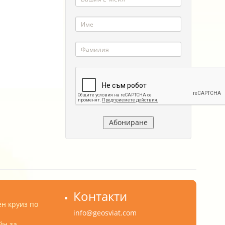
Контакти
н круиз по
info@geosviat.com
йн за