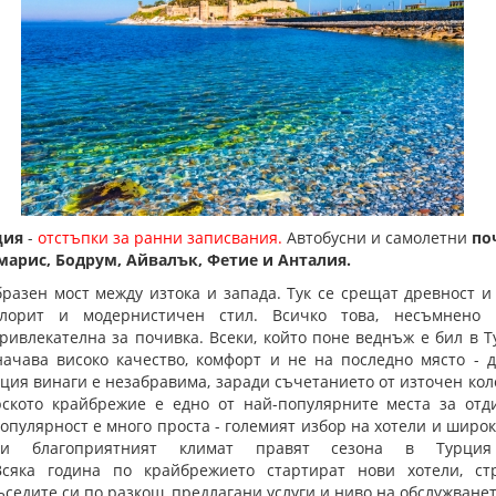
ция
-
отстъпки за ранни записвания.
Автобусни и самолетни
по
арис, Бодрум, Айвалък, Фетие и Анталия.
разен мост между изтока и запада. Тук се срещат древност и
лорит и модернистичен стил. Всичко това, несъмнено 
ивлекателна за почивка. Всеки, който поне веднъж е бил в Ту
начава високо качество, комфорт и не на последно място - 
ция винаги е незабравима, заради съчетанието от източен кол
рското крайбрежие е едно от най-популярните места за отд
популярност е много проста - големият избор на хотели и широ
и благоприятният климат правят сезона в Турция
Всяка година по крайбрежието стартират нови хотели, с
седите си по разкош, предлагани услуги и ниво на обслужванет