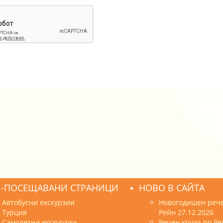
-ПОСЕЩАВАНИ СТРАНИЦИ
НОВО В САЙТА
Автобусни екскурзии
Новогодишен рече
Турция
Рейн 27.12.2026
Самолетни екскурзии
Речен круиз по Ре