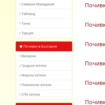
Почивк
Северна Македония
Тайланд
Почивк
Тунис
Турция
Почивк
Почивки в България
Винарни
Почивк
Градски хотели
Морски хотели
Почивк
Планински хотели
СПА хотели
Почивк