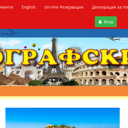
ументи
English
On-line Резервации
Декларация за по
Вход