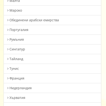
Малта
Мароко
Oбединени арабски емирства
Португалия
Румъния
Сингапур
Тайланд
Тунис
Франция
Нидерландия
Хърватия