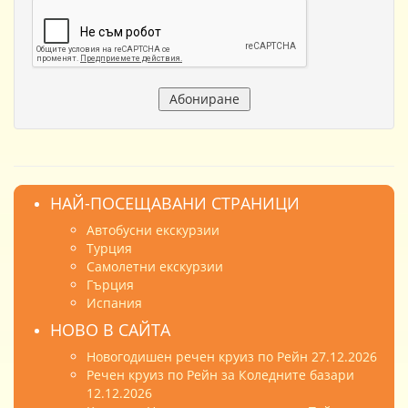
НАЙ-ПОСЕЩАВАНИ СТРАНИЦИ
Автобусни екскурзии
Турция
Самолетни екскурзии
Гърция
Испания
НОВО В САЙТА
Новогодишен речен круиз по Рейн 27.12.2026
Речен круиз по Рейн за Коледните базари
12.12.2026