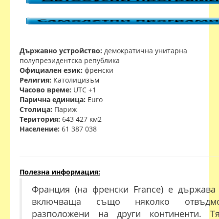
Държавно устройство:
демократична унитарна
полупрезидентска република
Официален език:
френски
Религия:
Католицизъм
Часово време:
UTC +1
Парична единица:
Euro
Столица:
Париж
Територия:
643 427 км2
Население:
61 387 038
Полезна информация:
Франция (на френски France) е държава
включваща също няколко отвъдмор
разположени на други континенти. Т