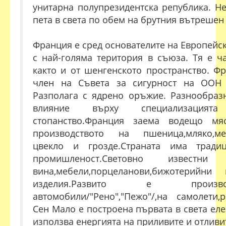
унитарна полупрезидентска република. Н
пета в света по обем на брутния вътрешен
Франция е сред основателите на Европейск
с най-голяма територия в съюза. Тя е ча
както и от шенгенското пространство. Ф
член на Съвета за сигурност на ООН
Разполага с ядрено оръжие. Разнообраз
влияние върху специализацият
стопанство.Франция заема водещо м
производството на пшеница,мляко,мес
цвекло и грозде.Страната има трад
промишленост.Световно известн
вина,мебели,порцеланови,бижотерийн
изделия.Развито е произв
автомобили/"Рено","Пежо"/,на самолети,
Сен Мало е построена първата в света еле
използва енергията на приливите и отливи