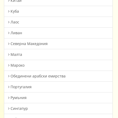
Китай
Куба
Лаос
Ливан
Северна Македония
Малта
Мароко
Oбединени арабски емирства
Португалия
Румъния
Сингапур