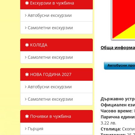
Екскурзии в чужбина
Автобусни екскурзии
Самолетни екскурзии
КОЛЕДА
Обща информа
Самолетни екскурзии
НОВА ГОДИНА 2027
Автобусни екскурзии
Държавно устр
Самолетни екскурзии
Официален ези
Часово време:
Почивки в чужбина
Парична едини
3.22 лв.
Гърция
Столица:
Скопи
Територия:
25 