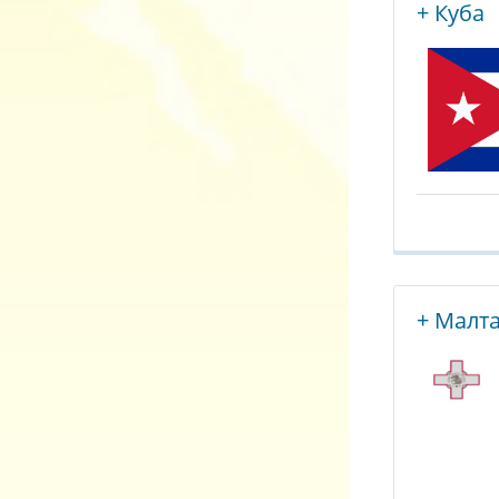
+ Куба
+ Малт