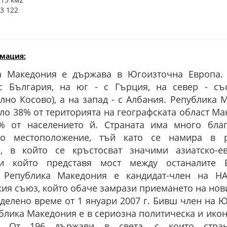
3 122
мация:
а Македония е държава в Югоизточна Европа.
с България, на юг - с Гърция, на север - с
лно Косово), а на запад - с Албания. Република 
ло 38% от територията на географската област Ма
% от населението й. Страната има много бла
ко местоположение, тъй като се намира в 
е, в който се кръстосват значими азиатско-е
 който представя мост между останалите Б
 Република Македония е кандидат-член на Н
ия съюз, който обаче замрази приемането на нов
делено време от 1 януари 2007 г. Бивш член на Ю
блика Македония е в сериозна политическа и ико
я. От 196 държави в света, с които стра