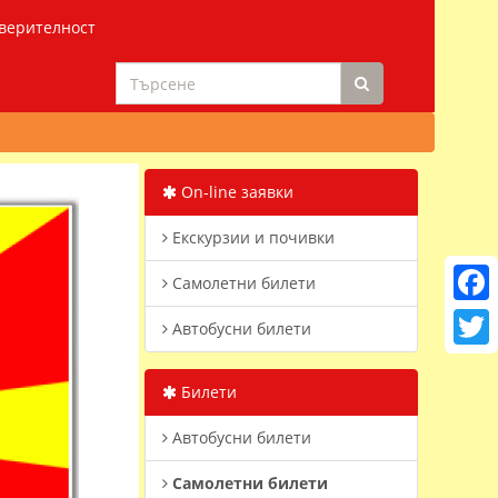
верителност
On-line заявки
Екскурзии и почивки
Самолетни билети
Faceb
Автобусни билети
Twitt
Билети
Автобусни билети
Самолетни билети