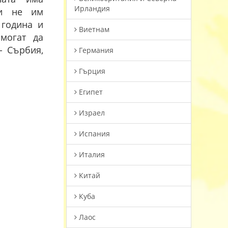
Ирландия
ни не им
 година и
Виетнам
 могат да
- Сърбия,
Германия
Гърция
Египет
Израел
Испания
Италия
Китай
Куба
Лаос