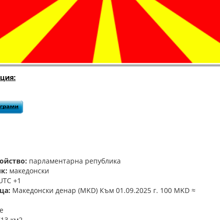
ция:
ойство:
парламентарна република
к:
македонски
UTC +1
ца:
Македонски денар (MKD) Към 01.09.2025 г. 100 MKD ≈
е
713 км2