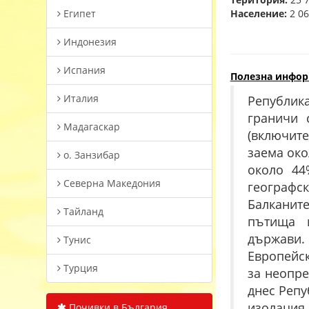
Египет
Население:
2 06
Индонезия
Испания
Полезна инфор
Италия
Републик
граничи 
Мадагаскар
(включите
заема око
о. Занзибар
около 44
Северна Македония
географс
Балканит
Тайланд
пътища и
държави.
Тунис
Европейск
Турция
за неопре
днес Репу
изолаци
Почивки в България