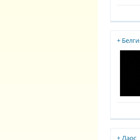
+ Белги
+ Лаос