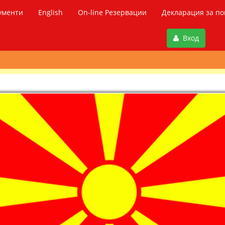
ументи
English
On-line Резервации
Декларация за по
Вход