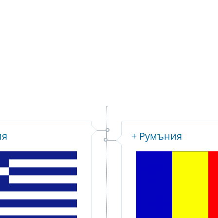
ия
+ Румъния