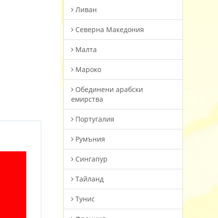
Ливан
Северна Македония
Малта
Мароко
Oбединени арабски
емирства
Португалия
Румъния
Сингапур
Тайланд
Тунис