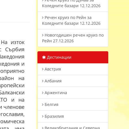
Коледните базари 12.12.2026
Речен круиз по Рейн за
Коледните базари 12.12.2026
Новогодишен речен круиз по
Рейн 27.12.2026
 На изток
ъс Сърбия
Македония
Дестинации
кедония и
Австрия
гоприятно
район на
Албания
вропейски
алкански
Аржентина
АТО и на
Белгия
и членове
гославия,
Бразилия
номическа
ната има
Великобритания и Северна