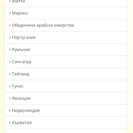
Малта
Мароко
Oбединени арабски емирства
Португалия
Румъния
Сингапур
Тайланд
Тунис
Франция
Нидерландия
Хърватия