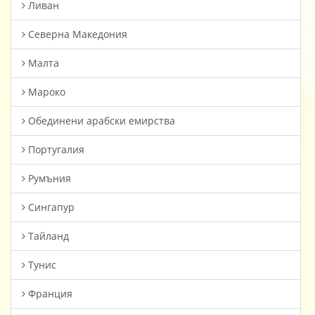
Ливан
Северна Македония
Малта
Мароко
Oбединени арабски емирства
Португалия
Румъния
Сингапур
Тайланд
Тунис
Франция