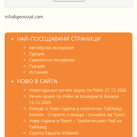
info@geosviat.com
НАЙ-ПОСЕЩАВАНИ СТРАНИЦИ
Автобусни екскурзии
Турция
Самолетни екскурзии
Гърция
Испания
НОВО В САЙТА
Новогодишен речен круиз по Рейн 27.12.2026
Речен круиз по Рейн за Коледните базари
12.12.2026
Коледа и Нова година в екзотичен Тайланд -
Банкок - Старите столици - почивка на Пукет
Нова година в Пукет – Тропическият Рай на
Тайланд
Скрита Европа отблизо