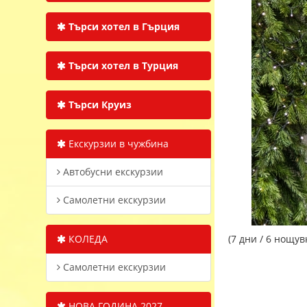
Търси хотел в Гърция
Търси хотел в Турция
Търси Круиз
Екскурзии в чужбина
Автобусни екскурзии
Самолетни екскурзии
КОЛЕДА
(7 дни / 6 нощув
Самолетни екскурзии
НОВА ГОДИНА 2027