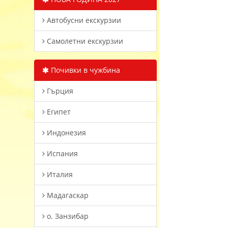
Автобусни екскурзии
Самолетни екскурзии
Почивки в чужбина
Гърция
Египет
Индонезия
Испания
Италия
Мадагаскар
о. Занзибар