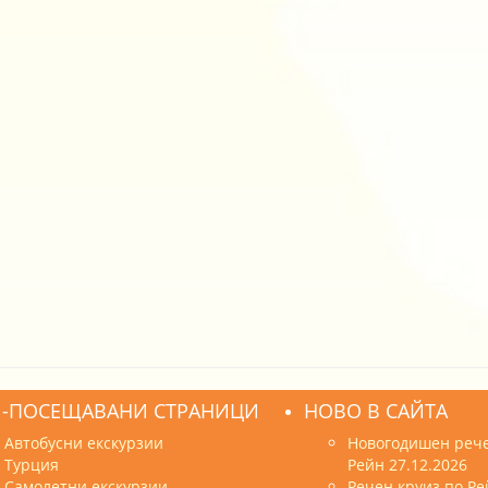
-ПОСЕЩАВАНИ СТРАНИЦИ
НОВО В САЙТА
Автобусни екскурзии
Новогодишен рече
Турция
Рейн 27.12.2026
Самолетни екскурзии
Речен круиз по Ре