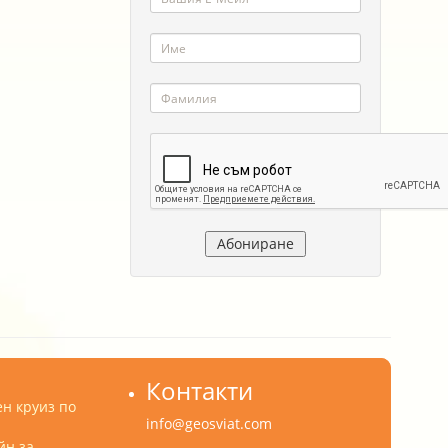
Контакти
н круиз по
info@geosviat.com
йн за