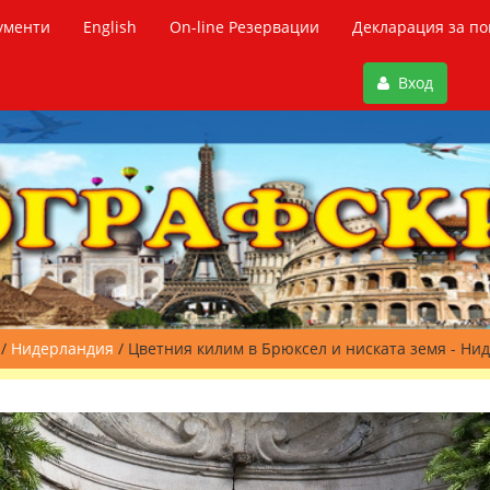
ументи
English
On-line Резервации
Декларация за по
Вход
/
Нидерландия
/ Цветния килим в Брюксел и ниската земя - Ни