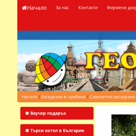
Начало
За нас
Контакти
Фирмени док
Начало
/
Екскурзии в чужбина
/
Самолетни екскурзии
Ваучер подарък
Търси хотел в България