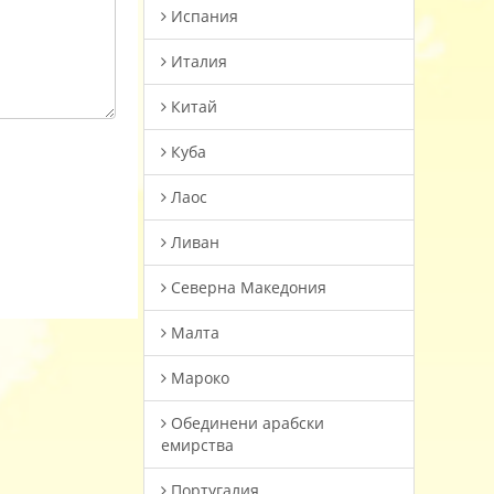
Испания
Италия
Китай
Куба
Лаос
Ливан
Северна Македония
Малта
Мароко
Oбединени арабски
емирства
Португалия