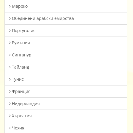
Мароко
Oбединени арабски емирства
Португалия
Румъния
Сингапур
Тайланд
Тунис
Франция
Нидерландия
Хърватия
Чехия