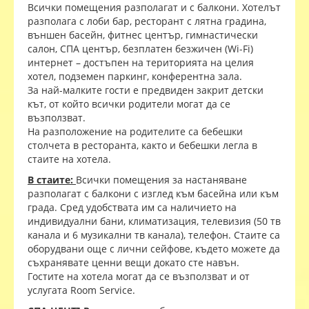
Всички помещения разполагат и с балкони. Хотелът
разполага с лоби бар, ресторант с лятна градина,
външен басейн, фитнес център, гимнастически
салон, СПА център, безплатен безжичен (Wi-Fi)
интернет – достъпен на територията на целия
хотел, подземен паркинг, конферентна зала.
За най-малките гости е предвиден закрит детски
кът, от който всички родители могат да се
възползват.
На разположение на родителите са бебешки
столчета в ресторанта, както и бебешки легла в
стаите на хотела.
В стаите:
Всички помещения за настаняване
разполагат с балкони с изглед към басейна или към
града. Сред удобствата им са наличието на
индивидуални бани, климатизация, телевизия (50 тв
канала и 6 музикални тв канала), телефон. Стаите са
оборудвани още с лични сейфове, където можете да
съхранявате ценни вещи докато сте навън.
Гостите на хотела могат да се възползват и от
услугата Room Service.