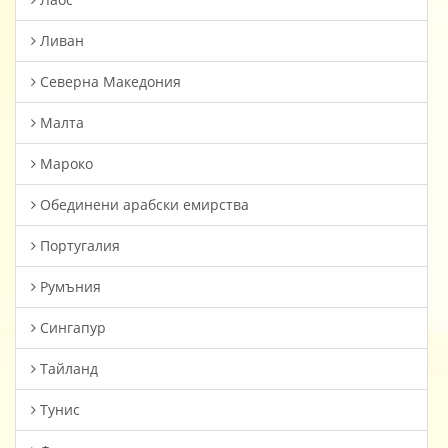
Ливан
Северна Македония
Малта
Мароко
Oбединени арабски емирства
Португалия
Румъния
Сингапур
Тайланд
Тунис