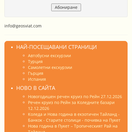
info@geosviat.com
НАЙ-ПОСЕЩАВАНИ СТРАНИЦИ
Автобусни екскурзии
Турция
Самолетни екскурзии
Гърция
Испания
НОВО В САЙТА
Новогодишен речен круиз по Рейн 27.12.2026
Речен круиз по Рейн за Коледните базари
12.12.2026
Коледа и Нова година в екзотичен Тайланд -
Банкок - Старите столици - почивка на Пукет
Нова година в Пукет – Тропическият Рай на
Тайланд