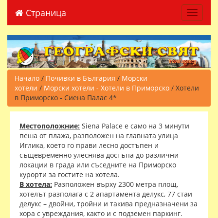
Страница
Toggle 
Начало
/
Почивки в България
/
Морски
хотели
/
Морски хотели - Хотели в Приморско
/ Хотели
в Приморско - Сиена Палас 4*
Местоположние:
Siena Palace е само на 3 минути
пеша от плажа, разположен на главната улица
Иглика, което го прави лесно достъпен и
същевременно улеснява достъпа до различни
локации в града или съседните на Приморско
курорти за гостите на хотела.
В хотела:
Разположен върху 2300 метра площ,
хотелът разполага с 2 апартамента делукс, 77 стаи
делукс – двойни, тройни и такива предназначени за
хора с увреждания, както и с подземен паркинг.