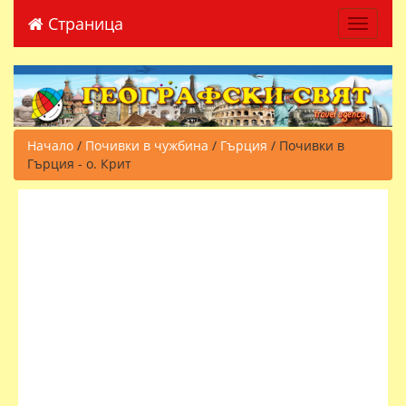
Страница
Toggle 
Начало
/
Почивки в чужбина
/
Гърция
/ Почивки в
Гърция - о. Крит