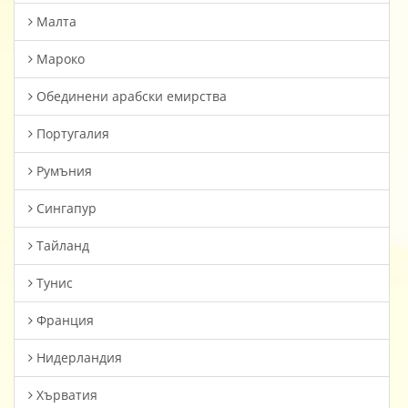
Малта
Мароко
Oбединени арабски емирства
Португалия
Румъния
Сингапур
Тайланд
Тунис
Франция
Нидерландия
Хърватия