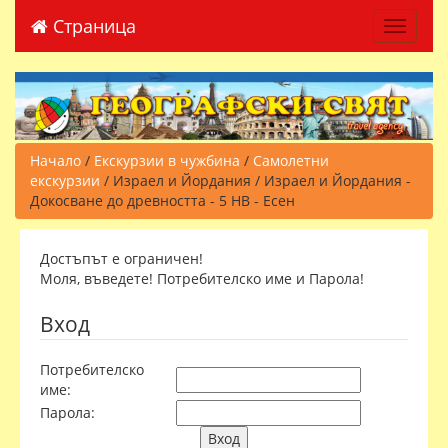
Страница
Toggle 
Начало
/
Екскурзии в чужбина
/
Самолетни
екскурзии
/ Израел и Йордания / Израел и Йордания -
Докосване до древността - 5 НВ - Есен
Достъпът е ограничен!
Моля, въведете! Потребителско име и Парола!
Вход
Потребителско
име:
Парола: