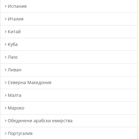
Испания
Италия
Китай
Куба
Лаос
Ливан
Северна Македония
Малта
Мароко
Oбединени арабски емирства
Португалия