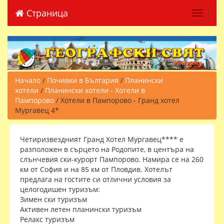
Страница
Toggle 
Начало
/
Почивки в България
/
Планински
хотели
/
Планински хотели - Хотели в
Пампорово
/ Хотели в Пампорово - Гранд хотел
Мургавец 4*
Четиризвездният Гранд Хотел Мургавец**** е
разположен в сърцето на Родопите, в центъра на
слънчевия ски-курорт Пампорово. Намира се на 260
км от София и на 85 км от Пловдив. Хотелът
предлага на гостите си отлични условия за
целогодишен туризъм:
Зимен ски туризъм
Активен летен планински туризъм
Релакс туризъм