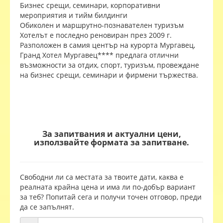
Бизнес срещи, семинари, корпоративни
мероприятия и тийм билдинги
Обиколен и маршрутно-познавателен туризъм
Хотелът е последно реновиран през 2009 г.
Разположен в самия център на курорта Мургавец,
Гранд Хотел Мургавец**** предлага отлични
възможности за отдих, спорт, туризъм, провеждане
на бизнес срещи, семинари и фирмени тържества.
За запитвания и актуални цени,
използвайте формата за запитване.
Свободни ли са местата за твоите дати, каква е
реалната крайна цена и има ли по-добър вариант
за теб? Попитай сега и получи точен отговор, преди
да се запълнят.