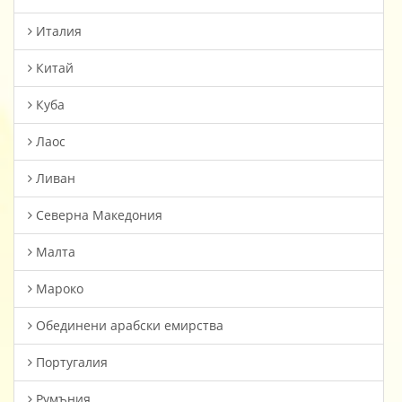
Италия
Китай
Куба
Лаос
Ливан
Северна Македония
Малта
Мароко
Oбединени арабски емирства
Португалия
Румъния