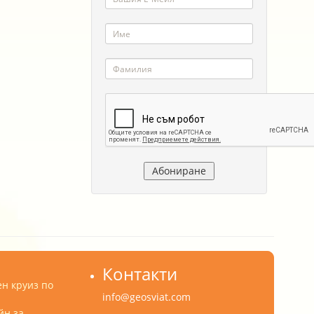
Контакти
н круиз по
info@geosviat.com
йн за