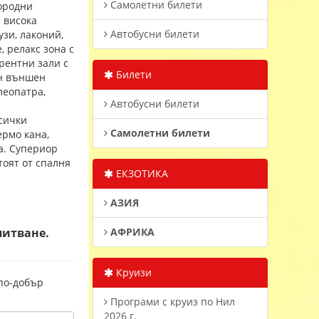
Самолетни билети
городни
с висока
Автобусни билети
узи, лаконий,
, релакс зона с
ерентни зали с
Билети
ен външен
леопатра,
Автобусни билети
Всички
Самолетни билети
ермо кана,
а. Супериор
тоят от спалня
ЕКЗОТИКА
АЗИЯ
питване.
АФРИКА
Круизи
 по-добър
Програми с круиз по Нил
2026 г.