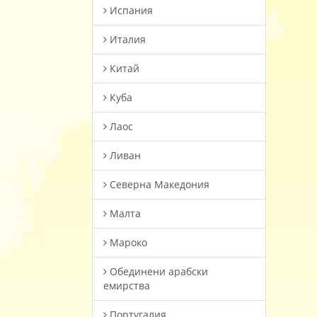
Испания
Италия
Китай
Куба
Лаос
Ливан
Северна Македония
Малта
Мароко
Oбединени арабски
емирства
Португалия