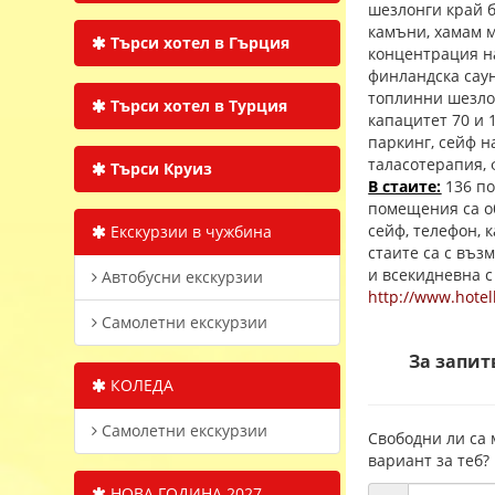
шезлонги край б
камъни, хамам м
Търси хотел в Гърция
концентрация на
финландска саун
топлинни шезлон
Търси хотел в Турция
капацитет 70 и 
паркинг, сейф н
таласотерапия, 
Търси Круиз
В стаите:
136 по
помещения са об
сейф, телефон, 
Екскурзии в чужбина
стаите са с въз
и всекидневна с
Автобусни екскурзии
http://www.hotel
Самолетни екскурзии
За запит
КОЛЕДА
Самолетни екскурзии
Свободни ли са 
вариант за теб?
НОВА ГОДИНА 2027