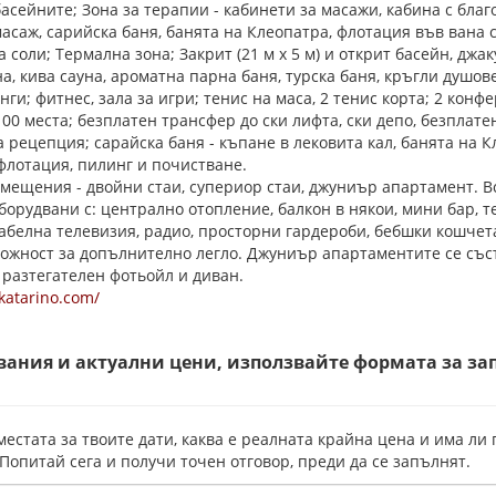
асейните; Зона за терапии - кабинети за масажи, кабина с бла
асаж, сарийска баня, банята на Клеопатра, флотация във вана 
 соли; Термална зона; Закрит (21 м х 5 м) и открит басейн, джак
а, кива сауна, ароматна парна баня, турска баня, кръгли душове
ги; фитнес, зала за игри; тенис на маса, 2 тенис корта; 2 конф
100 места; безплатен трансфер до ски лифта, ски депо, безплат
а рецепция; сарайска баня - къпане в лековита кал, банята на К
флотация, пилинг и почистване.
мещения - двойни стаи, супериор стаи, джуниър апартамент. 
орудвани с: централно отопление, балкон в някои, мини бар, т
кабелна телевизия, радио, просторни гардероби, бебшки кошчет
можност за допълнително легло. Джуниър апартаментите се със
 разтегателен фотьойл и диван.
katarino.com/
вания и актуални цени, използвайте формата за за
местата за твоите дати, каква е реалната крайна цена и има ли
 Попитай сега и получи точен отговор, преди да се запълнят.