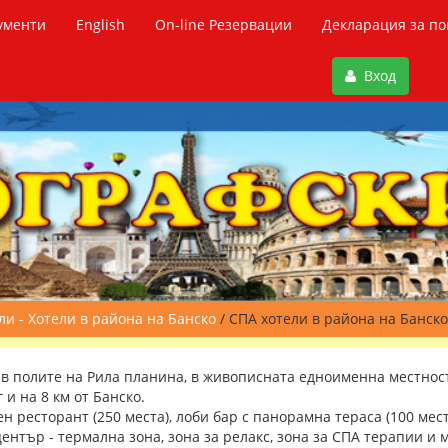
ументи
English
On-line Резервации
Декларация за по
Вход
ли - Хотели в района на Банско
/ СПА хотели в района на Банско
в полите на Рила планина, в живописната едноименна местнос
г и на 8 км от Банско.
н ресторант (250 места), лоби бар с панорамна тераса (100 мес
център - термална зона, зона за релакс, зона за СПА терапии и 