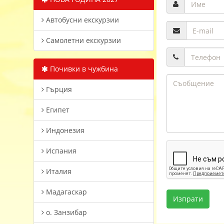
Автобусни екскурзии
Самолетни екскурзии
Почивки в чужбина
Гърция
Египет
Индонезия
Испания
Италия
Мадагаскар
о. Занзибар