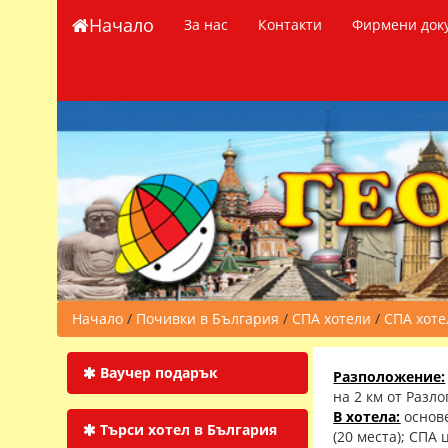
Начало
За нас
Контакти
Фирмени док
Начало
/
Почивки в България
/
СПА хотели
/
СПА хоте
Ваучер подарък
Разположение:
на 2 км от Разло
В хотела:
основе
Търси хотел в България
(20 места); СПА 