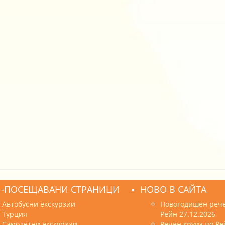
-ПОСЕЩАВАНИ СТРАНИЦИ
НОВО В САЙТА
Автобусни екскурзии
Новогодишен рече
Турция
Рейн 27.12.2026
Самолетни екскурзии
Речен круиз по Ре