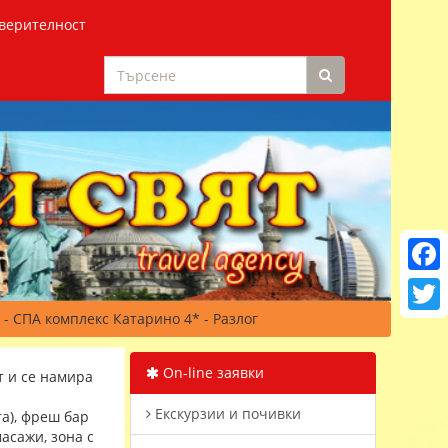
верителност
Faceb
 - СПА комплекс Катарино 4* - Разлог
Twitt
On-line заявки
т и се намира
Екскурзии и почивки
та), фреш бар
масажи, зона с