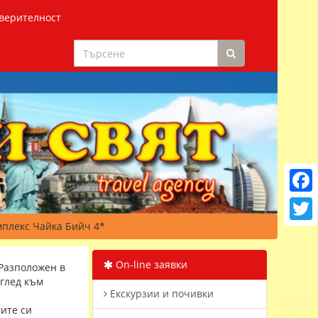
верителност
Faceb
мплекс Чайка Бийч 4*
Twitt
On-line заявки
 Разположен в
зглед към
Екскурзии и почивки
тите си