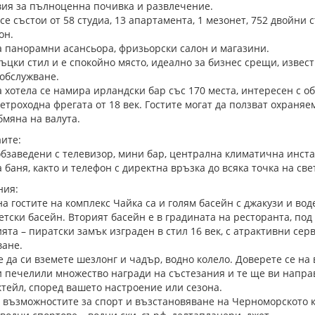
вия за пълноценна почивка и развлечение.
се състои от 58 студиа, 13 апартамента, 1 мезонет, 752 двойни с
он.
а панорамни асансьора, фризьорски салон и магазини.
ръцки стил и е спокойно място, идеално за бизнес срещи, извест
 обслужване.
а хотела се намира ирландски бар със 170 места, интересен с о
троходна фрегата от 18 век. Гостите могат да ползват охраняе
бмяна на валута.
ите:
обзаведени с телевизор, мини бар, централна климатична инст
 баня, както и телефон с директна връзка до всяка точка на све
ния:
а гостите на комплекс Чайка са и голям басейн с джакузи и воде
етски басейн. Вторият басейн е в градината на ресторанта, под
ята – пиратски замък изграден в стил 16 век, с атрактивни сер
ване.
 да си вземете шезлонг и чадър, водно колело. Доверете се на 
 печелили множество награди на състезания и те ще ви напра
тейл, според вашето настроение или сезона.
 възможностите за спорт и възстановяване на Черноморското 