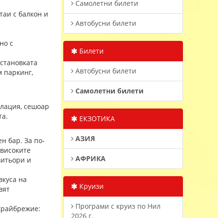
Самолетни билети
таи с балкон и
Автобусни билети
но с
Билети
бстановката
Автобусни билети
м паркинг,
Самолетни билети
алация, сешоар
та.
ЕКЗОТИКА
АЗИЯ
н бар. За по-
 високите
АФРИКА
витьори и
вкуса на
Круизи
вят
Програми с круиз по Нил
крайбрежие:
2026 г.