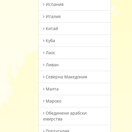
Испания
Италия
Китай
Куба
Лаос
Ливан
Северна Македония
Малта
Мароко
Oбединени арабски
емирства
Португалия