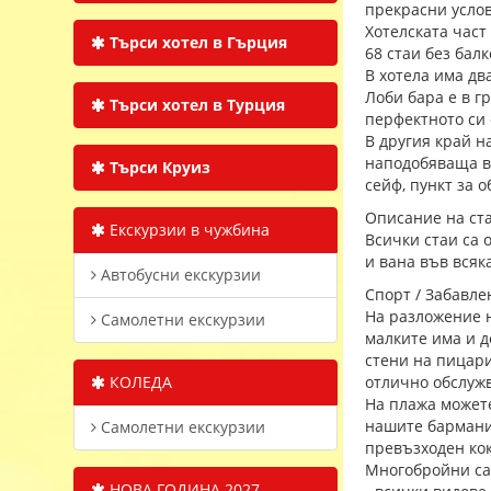
прекрасни усло
Хотелската част 
Търси хотел в Гърция
68 стаи без балк
В хотела има дв
Лоби бара е в г
Търси хотел в Турция
перфектното си
В другия край н
наподобяваща ве
Търси Круиз
сейф, пункт за о
Описание на ста
Екскурзии в чужбина
Всички стаи са 
и вана във всяка
Автобусни екскурзии
Спорт / Забавле
На разложение н
Самолетни екскурзии
малките има и д
стени на пицари
КОЛЕДА
отлично обслуж
На плажа можете
нашите бармани
Самолетни екскурзии
превъзходен кок
Многобройни са
НОВА ГОДИНА 2027