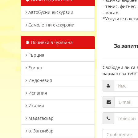
- всички видове
- тенис, фитнес,
Автобусни екскурзии
- масаж
*Услугите в лек
Самолетни екскурзии
Почивки в чужбина
За запит
Гърция
Свободни ли са 
Египет
вариант за теб?
Индонезия
Испания
Италия
Мадагаскар
о. Занзибар