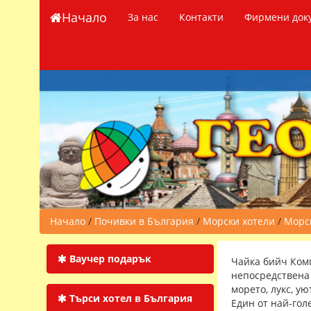
Начало
За нас
Контакти
Фирмени док
Начало
/
Почивки в България
/
Морски хотели
/
Морск
Ваучер подарък
Чайка бийч Комп
непосредствена 
морето, лукс, у
Търси хотел в България
Един от най-гол