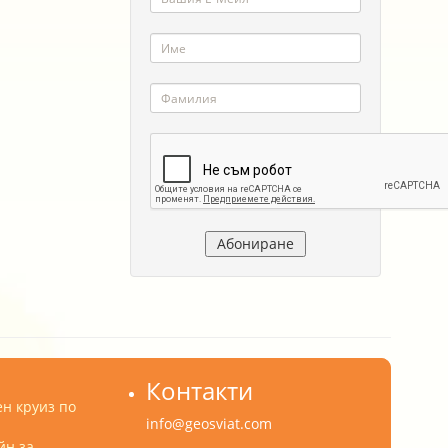
Контакти
н круиз по
info@geosviat.com
йн за