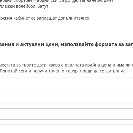
 водни спортове – водни ски, сърф, делтапланери, джет
 плажен волейбол, батут
арския кабинет се заплащат допълнително!
вания и актуални цени, използвайте формата за за
местата за твоите дати, каква е реалната крайна цена и има ли
 Попитай сега и получи точен отговор, преди да се запълнят.