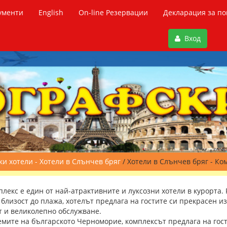
ументи
English
On-line Резервации
Декларация за по
Вход
и хотели - Хотели в Слънчев бряг
/ Хотели в Слънчев бряг - Ко
лекс e един от най-атрактивните и луксозни хотели в курорта.
близост до плажа, хотелът предлага на гостите си прекрасен и
ют и великолепно обслужване.
емите на българското Черноморие, комплексът предлага на гос