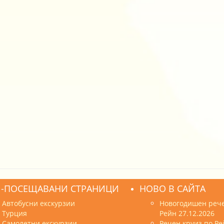
-ПОСЕЩАВАНИ СТРАНИЦИ
НОВО В САЙТА
Автобусни екскурзии
Новогодишен рече
Турция
Рейн 27.12.2026
Самолетни екскурзии
Речен круиз по Ре