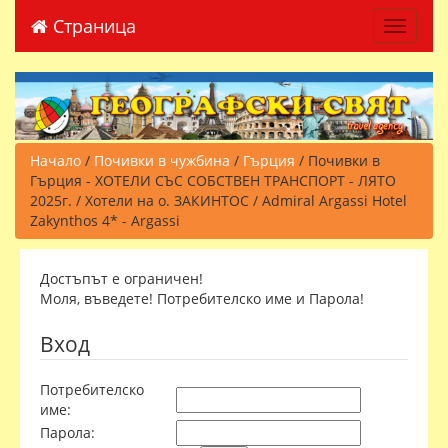
Страница
Toggle 
Начало
/
Почивки в чужбина
/
Гърция
/ Почивки в
Гърция - ХОТЕЛИ СЪС СОБСТВЕН ТРАНСПОРТ - ЛЯТО
2025г. / Хотели на о. ЗАКИНТОС / Admiral Argassi Hotel
Zakynthos 4* - Argassi
Достъпът е ограничен!
Моля, въведете! Потребителско име и Парола!
Вход
Потребителско
име:
Парола: