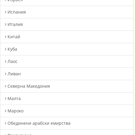
Испания
Италия
Китай
Куба
Лаос
Ливан
Северна Македония
Малта
Мароко
Oбединени арабски емирства