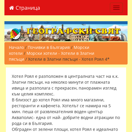
Страница
Toggle 
Начало
/
Почивки в България
/
Морски
хотели
/
Морски хотели - Хотели в Златни
пясъци
/ Хотели в Златни пясъци - Хотел Роял 4*
Хотел Роял е разположен в централната част на к.к.
Златни пясъци, на няколко минути от плажната
ивица и разполага с прекрасен, панорамен изглед
към целия комплекс.
В близост до хотел Роял има много магазини,
ресторанти и кафенета. Хотелът се намира на 5
мин. пеша от развлекателния воден център
Акваполис- една от най- добрите водни атракции по
рода си в България.
Обграден от зелени площи, хотел Роял е идеалнато