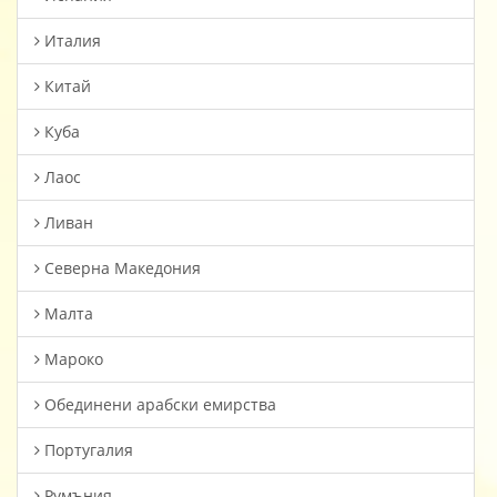
Италия
Китай
Куба
Лаос
Ливан
Северна Македония
Малта
Мароко
Oбединени арабски емирства
Португалия
Румъния