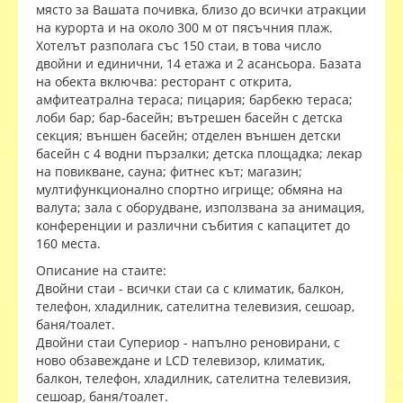
място за Вашата почивка, близо до всички атракции
на курорта и на около 300 м от пясъчния плаж.
Хотелът разполага със 150 стаи, в това число
двойни и единични, 14 етажа и 2 асансьора. Базата
на обекта включва: ресторант с открита,
амфитеатрална тераса; пицария; барбекю тераса;
лоби бар; бар-басейн; вътрешен басейн с детскa
секция; външен басейн; отделен външен детски
басейн с 4 водни пързалки; детска площадка; лекар
на повикване, сауна; фитнес кът; магазин;
мултифункционално спортно игрище; обмяна на
валута; зала с оборудване, използвана за анимация,
конференции и различни събития с капацитет до
160 места.
Описание на стаите:
Двойни стаи - всички стаи са с климатик, балкон,
телефон, хладилник, сателитна телевизия, сешоар,
баня/тоалет.
Двойни стаи Супериор - напълно реновирани, с
ново обзавеждане и LCD телевизор, климатик,
балкон, телефон, хладилник, сателитна телевизия,
сешоар, баня/тоалет.