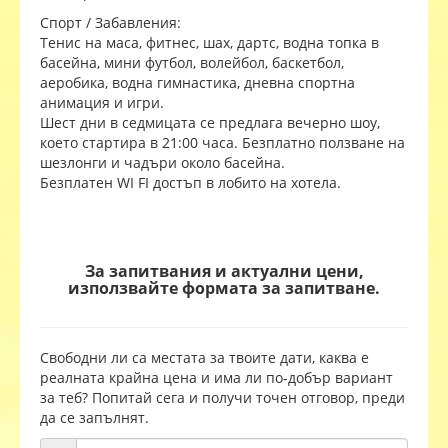
Спорт / Забавления:
Тенис на маса, фитнес, шах, дартс, водна топка в
басейна, мини футбол, волейбол, баскетбол,
аеробика, водна гимнастика, дневна спортна
анимация и игри.
Шест дни в седмицата се предлага вечерно шоу,
което стартира в 21:00 часа. Безплатно ползване на
шезлонги и чадъри около басейна.
Безплатен WI FI достъп в лобито на хотела.
За запитвания и актуални цени,
използвайте формата за запитване.
Свободни ли са местата за твоите дати, каква е
реалната крайна цена и има ли по-добър вариант
за теб? Попитай сега и получи точен отговор, преди
да се запълнят.