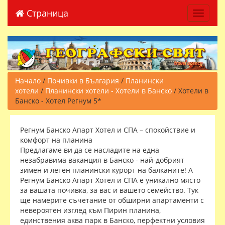
Страница
Toggle 
Начало
/
Почивки в България
/
Планински
хотели
/
Планински хотели - Хотели в Банско
/ Хотели в
Банско - Хотел Регнум 5*
Регнум Банско Апарт Хотел и СПА – спокойствие и
комфорт на планина
Предлагаме ви да се насладите на една
незабравима ваканция в Банско - най-добрият
зимен и летен планински курорт на балканите! А
Регнум Банско Апарт Хотел и СПА е уникално място
за вашата почивка, за вас и вашето семейство. Тук
ще намерите съчетание от обширни апартаменти с
невероятен изглед към Пирин планина,
единствения аква парк в Банско, перфектни условия