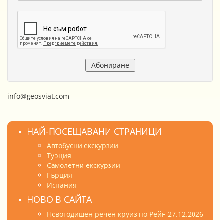
info@geosviat.com
НАЙ-ПОСЕЩАВАНИ СТРАНИЦИ
Автобусни екскурзии
Турция
Самолетни екскурзии
Гърция
Испания
НОВО В САЙТА
Новогодишен речен круиз по Рейн 27.12.2026