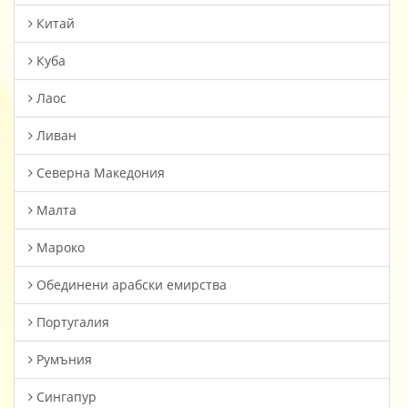
Китай
Куба
Лаос
Ливан
Северна Македония
Малта
Мароко
Oбединени арабски емирства
Португалия
Румъния
Сингапур