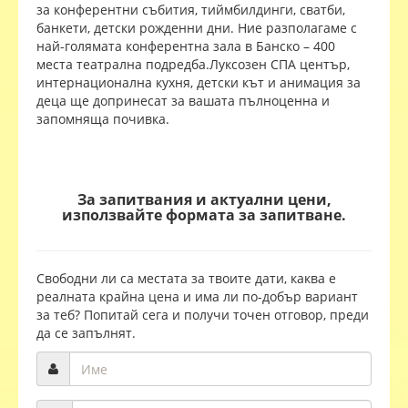
за конферентни събития, тиймбилдинги, сватби,
банкети, детски рожденни дни. Ние разполагаме с
най-голямата конферентна зала в Банско – 400
места театрална подредба.Луксозен СПА център,
интернационална кухня, детски кът и анимация за
деца ще допринесат за вашата пълноценна и
запомняща почивка.
За запитвания и актуални цени,
използвайте формата за запитване.
Свободни ли са местата за твоите дати, каква е
реалната крайна цена и има ли по-добър вариант
за теб? Попитай сега и получи точен отговор, преди
да се запълнят.