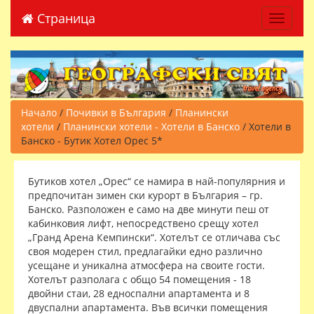
Страница
Toggle 
Начало
/
Почивки в България
/
Планински
хотели
/
Планински хотели - Хотели в Банско
/ Хотели в
Банско - Бутик Хотел Орес 5*
Бутиков хотел „Орес“ се намира в най-популярния и
предпочитан зимен ски курорт в България – гр.
Банско. Разположен е само на две минути пеш от
кабинковия лифт, непосредствено срещу хотел
„Гранд Арена Кемпински“. Хотелът се отличава със
своя модерен стил, предлагайки едно различно
усещане и уникална атмосфера на своите гости.
Хотелът разполага с общо 54 помещения - 18
двойни стаи, 28 едноспални апартамента и 8
двуспални апартамента. Във всички помещения