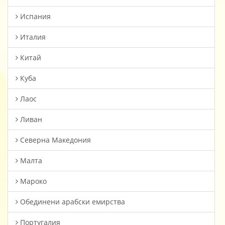
Испания
Италия
Китай
Куба
Лаос
Ливан
Северна Македония
Малта
Мароко
Oбединени арабски емирства
Португалия