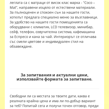
леглата са с матраци от висок клас марка - “Coco –
Mat”, направени изцяло от естествени материали.
За пълноценен и спокоен сън за нашите гости,
хотелът предлага специално меню за възглавници.
За удобство на нашите гости помещенията са
оборудвани с климатик, LCD телевизор, минибар,
сейф, телефон, озвучителна система, кафемашина
за Еспресо и кана за чай. Интериорът се отличава
със смели цветове и индивидуален стил на
обзавеждане.
За запитвания и актуални цени,
използвайте формата за запитване.
Свободни ли са местата за твоите дати, каква е
реалната крайна цена и има ли по-добър вариант
за теб? Попитай сега и получи точен отговор, преди