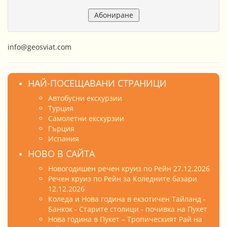
info@geosviat.com
НАЙ-ПОСЕЩАВАНИ СТРАНИЦИ
Автобусни екскурзии
Турция
Самолетни екскурзии
Гърция
Испания
НОВО В САЙТА
Новогодишен речен круиз по Рейн 27.12.2026
Речен круиз по Рейн за Коледните базари
12.12.2026
Коледа и Нова година в екзотичен Тайланд -
Банкок - Старите столици - почивка на Пукет
Нова година в Пукет – Тропическият Рай на