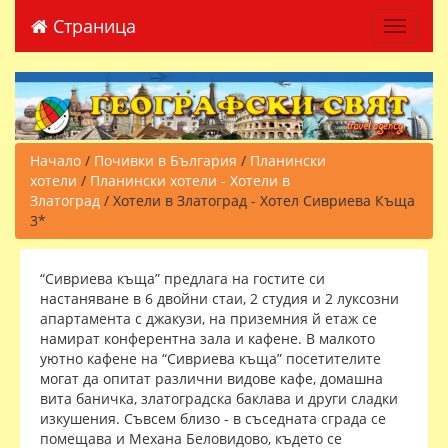
Страница
Toggle 
Начало
/
Почивки в България
/
Планински
хотели
/
Планински хотели - Хотели в
Златоград
/ Хотели в Златоград - Хотел Сивриева Къща
3*
“Сивриева къща” предлага на гостите си
настаняване в 6 двойни стаи, 2 студия и 2 луксозни
апартамента с джакузи, на приземния й етаж се
намират конферентна зала и кафене. В малкото
уютно кафене на “Сивриева къща” посетителите
могат да опитат различни видове кафе, домашна
вита баничка, златоградска баклава и други сладки
изкушения. Съвсем близо - в съседната сграда се
помещава и Механа Беловидово, където се