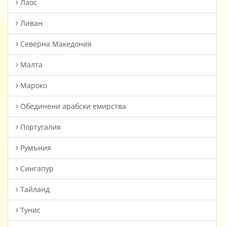
Лаос
Ливан
Северна Македония
Малта
Мароко
Oбединени арабски емирства
Португалия
Румъния
Сингапур
Тайланд
Тунис