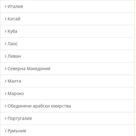
Италия
Китай
Куба
Лаос
Ливан
Северна Македония
Малта
Мароко
Oбединени арабски емирства
Португалия
Румъния