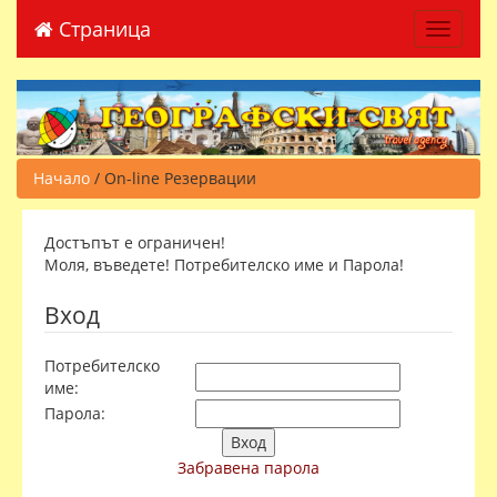
Страница
Toggle 
Начало
/ On-line Резервации
Достъпът е ограничен!
Моля, въведете! Потребителско име и Парола!
Вход
Потребителско
име:
Парола:
Забравена парола