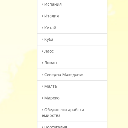
Испания
Италия
Китай
Куба
Лаос
Ливан
Северна Македония
Малта
Мароко
Oбединени арабски
емирства
Португалия