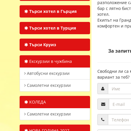
разположение са
бар с лятно бис
Търси хотел в Гърция
хотел.
Екипът на Гранд
комфортен и пр
Търси хотел в Турция
Търси Круиз
За запит
Екскурзии в чужбина
Свободни ли са 
Автобусни екскурзии
вариант за теб?
Самолетни екскурзии
КОЛЕДА
Самолетни екскурзии
НОВА ГОДИНА 2027