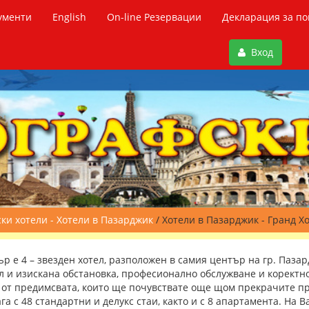
ументи
English
On-line Резервации
Декларация за по
Вход
ки хотели - Хотели в Пазарджик
/ Хотели в Пазарджик - Гранд Х
ър е 4 – звезден хотел, разположен в самия център на гр. Пазар
л и изискана обстановка, професионално обслужване и коректн
 от предимсвата, които ще почувствате още щом прекрачите пр
га с 48 стандартни и делукс стаи, както и с 8 апартамента. На 