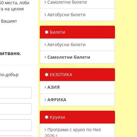
Самолетни билети
50 места, лоби
та на целия
Автобусни билети
м Вашият
Билети
Автобусни билети
питване.
Самолетни билети
 по-добър
ЕКЗОТИКА
АЗИЯ
АФРИКА
Круизи
Програми с круиз по Нил
2026 г.