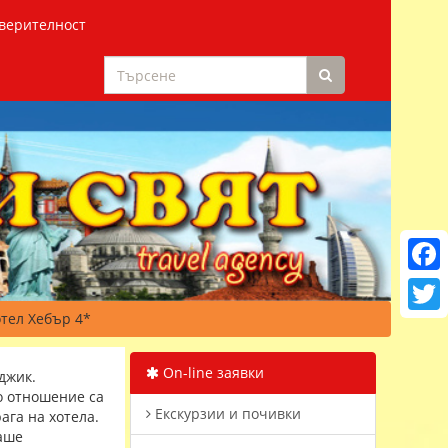
верителност
Faceb
отел Хебър 4*
Twitt
On-line заявки
джик.
о отношение са
Екскурзии и почивки
ага на хотела.
Ваше