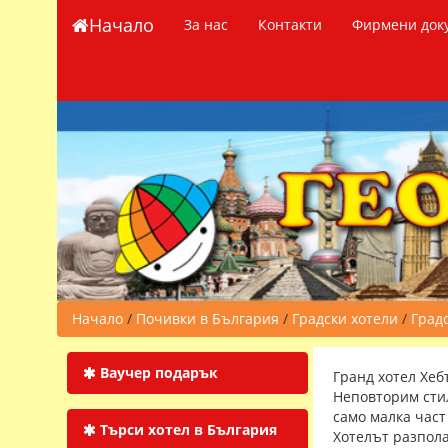
Начало
За нас
Контакти
Фирмени док
Начало
/
Почивки в България
/
Градски хотели
/
Градс
Ваучер подарък
Гранд хотел Хеб
Неповторим сти
само малка част
Търси хотел в България
Хотелът разпола