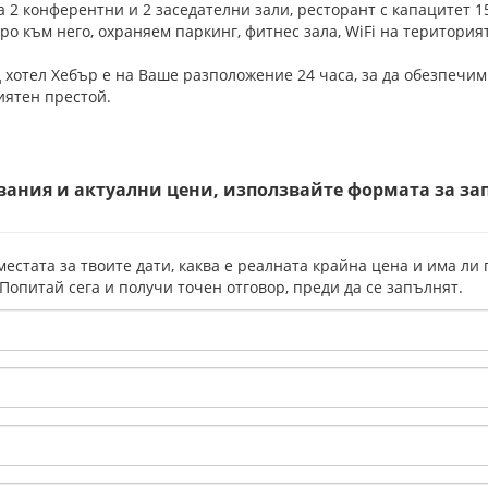
 2 конферентни и 2 заседателни зали, ресторант с капацитет 1
тро към него, охраняем паркинг, фитнес зала, WiFi на територия
 хотел Хебър е на Ваше разположение 24 часа, за да обезпечи
иятен престой.
вания и актуални цени, използвайте формата за за
местата за твоите дати, каква е реалната крайна цена и има ли
 Попитай сега и получи точен отговор, преди да се запълнят.