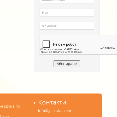
Контакти
н круиз по
info@geosviat.com
йн за