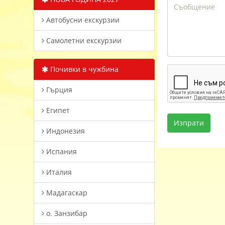
Автобусни екскурзии
Самолетни екскурзии
Почивки в чужбина
Гърция
Египет
Индонезия
Испания
Италия
Мадагаскар
о. Занзибар