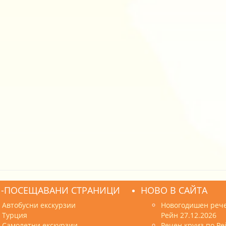
-ПОСЕЩАВАНИ СТРАНИЦИ
НОВО В САЙТА
Автобусни екскурзии
Новогодишен рече
Турция
Рейн 27.12.2026
Самолетни екскурзии
Речен круиз по Ре