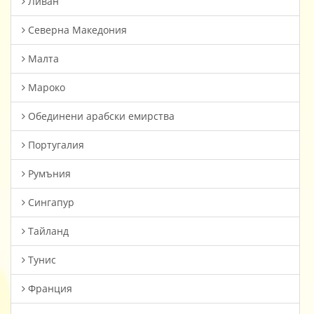
Ливан
Северна Македония
Малта
Мароко
Oбединени арабски емирства
Португалия
Румъния
Сингапур
Тайланд
Тунис
Франция