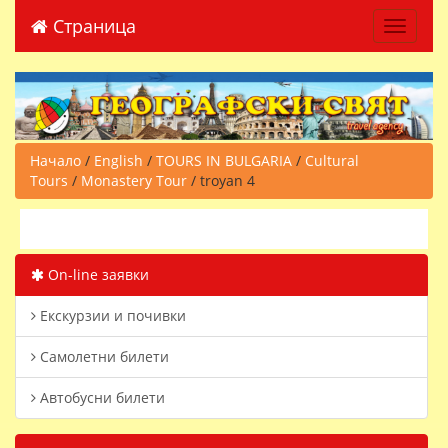
Страница
Toggle 
Начало
/
English
/
TOURS IN BULGARIA
/
Cultural
Tours
/
Monastery Tour
/ troyan 4
On-line заявки
Екскурзии и почивки
Самолетни билети
Автобусни билети