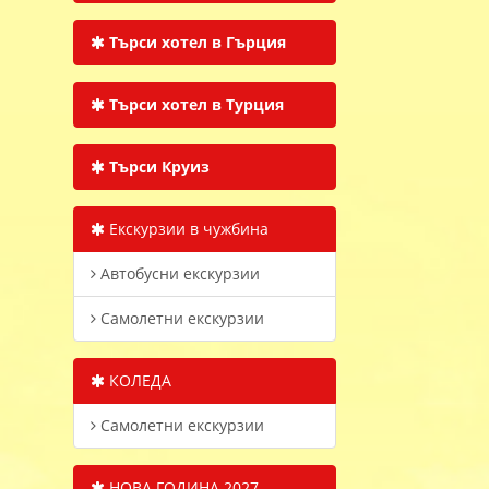
Търси хотел в Гърция
Търси хотел в Турция
Търси Круиз
Екскурзии в чужбина
Автобусни екскурзии
Самолетни екскурзии
КОЛЕДА
Самолетни екскурзии
НОВА ГОДИНА 2027