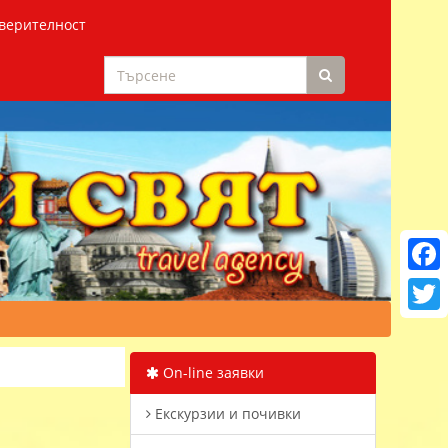
верителност
Faceb
Twitt
On-line заявки
Екскурзии и почивки