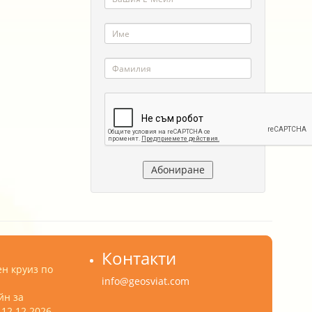
Контакти
н круиз по
info@geosviat.com
йн за
12.12.2026