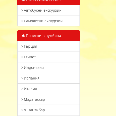
Автобусни екскурзии
Самолетни екскурзии
Почивки в чужбина
Гърция
Египет
Индонезия
Испания
Италия
Мадагаскар
о. Занзибар