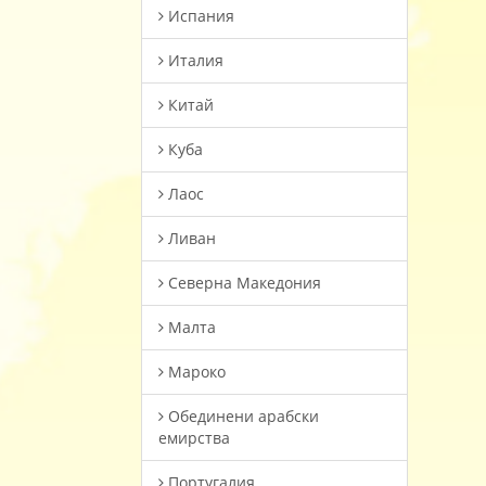
Испания
Италия
Китай
Куба
Лаос
Ливан
Северна Македония
Малта
Мароко
Oбединени арабски
емирства
Португалия