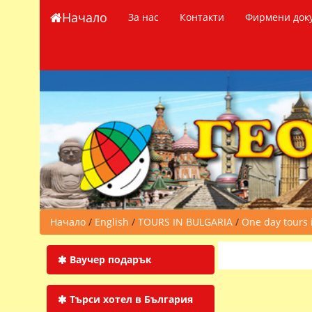
Начало
За нас
Контакти
Фирмени док
Начало
/
English
/
TOURS IN BULGARIA
/
One day tours 
Ваучер подарък
Търси хотел в България