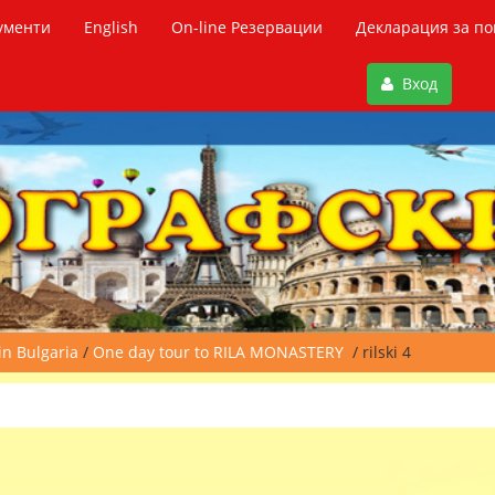
ументи
English
On-line Резервации
Декларация за по
Вход
in Bulgaria
/
One day tour to RILA MONASTERY
/ rilski 4