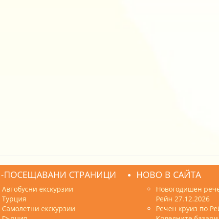
-ПОСЕЩАВАНИ СТРАНИЦИ
НОВО В САЙТА
Автобусни екскурзии
Новогодишен рече
Турция
Рейн 27.12.2026
Самолетни екскурзии
Речен круиз по Ре
Гърция
Коледните базари 