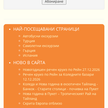
НАЙ-ПОСЕЩАВАНИ СТРАНИЦИ
Автобусни екскурзии
Турция
Самолетни екскурзии
Гърция
Испания
НОВО В САЙТА
Новогодишен речен круиз по Рейн 27.12.2026
Речен круиз по Рейн за Коледните базари
12.12.2026
Коледа и Нова година в екзотичен Тайланд -
Банкок - Старите столици - почивка на Пукет
Нова година в Пукет – Тропическият Рай на
Тайланд
Скрита Европа отблизо