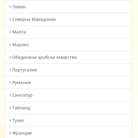
Ливан
Северна Македония
Малта
Мароко
Oбединени арабски емирства
Португалия
Румъния
Сингапур
Тайланд
Тунис
Франция