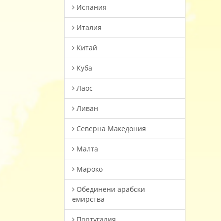
Испания
Италия
Китай
Куба
Лаос
Ливан
Северна Македония
Малта
Мароко
Oбединени арабски
емирства
Португалия