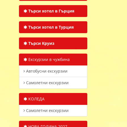
Търси хотел в Гърция
Търси хотел в Турция
Търси Круиз
Екскурзии в чужбина
Автобусни екскурзии
Самолетни екскурзии
КОЛЕДА
Самолетни екскурзии
НОВА ГОДИНА 2027