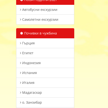
Автобусни екскурзии
Самолетни екскурзии
Почивки в чужбина
Гърция
Египет
Индонезия
Испания
Италия
Мадагаскар
о. Занзибар