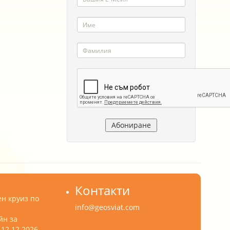
Контакти
н круиз по
info@geosviat.com
йн за
12.12.2026