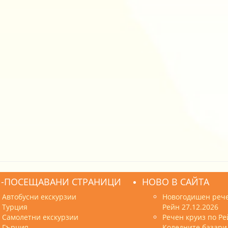
-ПОСЕЩАВАНИ СТРАНИЦИ
НОВО В САЙТА
Автобусни екскурзии
Новогодишен рече
Турция
Рейн 27.12.2026
Самолетни екскурзии
Речен круиз по Ре
Гърция
Коледните базари 