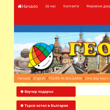
Начало
За нас
Контакти
Фирмени док
Начало
/
English
/
TOURS IN BULGARIA
/
One day tours 
Ваучер подарък
Търси хотел в България