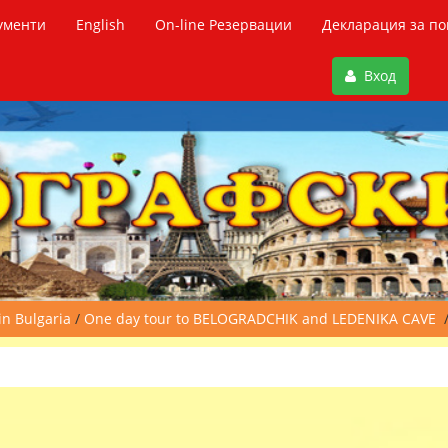
ументи
English
On-line Резервации
Декларация за по
Вход
in Bulgaria
/
One day tour to BELOGRADCHIK and LEDENIKA CAVE
/