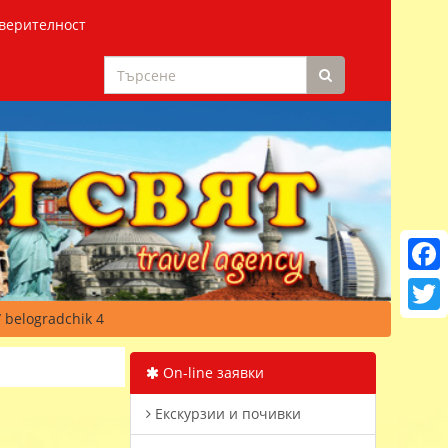
верителност
Faceb
 belogradchik 4
Twitt
On-line заявки
Екскурзии и почивки