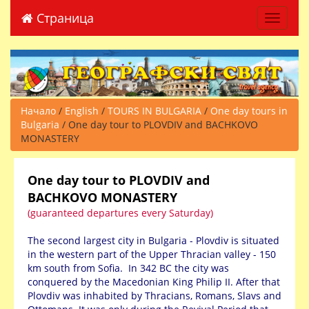
Страница
Toggle 
Начало
/
English
/
TOURS IN BULGARIA
/
One day tours in
Bulgaria
/ One day tour to PLOVDIV and BACHKOVO
MONASTERY
One day tour to PLOVDIV and
BACHKOVO MONASTER
Y
(guaranteed departures every Saturday)
The second largest city in Bulgaria - Plovdiv is situated
in the western part of the Upper Thracian valley - 150
km south from Sofia. In 342 BC the city was
conquered by the Macedonian King Philip II. After that
Plovdiv was inhabited by Thracians, Romans, Slavs and