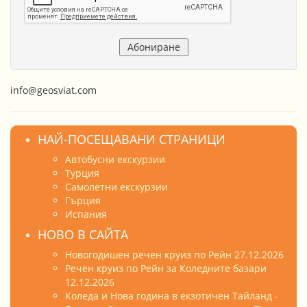
info@geosviat.com
НАЙ-ПОСЕЩАВАНИ СТРАНИЦИ
Автобусни екскурзии
Турция
Самолетни екскурзии
Гърция
Испания
НОВО В САЙТА
Новогодишен речен круиз по Рейн 27.12.2026
Речен круиз по Рейн за Коледните базари
12.12.2026
Коледа и Нова година в екзотичен Тайланд -