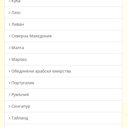
Куба
Лаос
Ливан
Северна Македония
Малта
Мароко
Oбединени арабски емирства
Португалия
Румъния
Сингапур
Тайланд