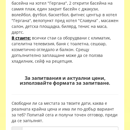
басейна на хотел "Гергана", 2 открити басейна на
самия плаж, един закрит басейн с джакузи,
волейбол, футбол, баскетбол, фитнес център в хотел
"Гергана", велопункт пред хотел "Славуна” , масажен
салон, детска площадка, билярд, тенис на маса,
дартс.
В стаите:
всички стаи са оборудвани с климатик,
сателитна телевизия, баня с тоалетна, сешоар,
козметично огледало и балкон. Срещу
допълнително заплащане може да се ползва
хладилник, сейф на рецепция.
За запитвания и актуални цени,
използвайте формата за запитване.
Свободни ли са местата за твоите дати, каква е
реалната крайна цена и има ли по-добър вариант
за теб? Попитай сега и получи точен отговор, преди
да се запълнят.