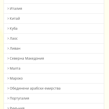
Италия
Китай
Куба
Лаос
Ливан
Северна Македония
Малта
Мароко
Oбединени арабски емирства
Португалия
Румъния