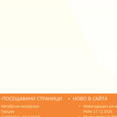
-ПОСЕЩАВАНИ СТРАНИЦИ
НОВО В САЙТА
Автобусни екскурзии
Новогодишен рече
Турция
Рейн 27.12.2026
Самолетни екскурзии
Речен круиз по Ре