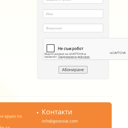
Контакти
н круиз по
info@geosviat.com
йн за