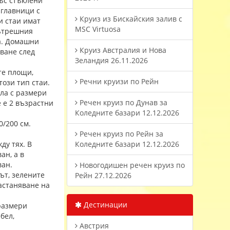
със стъклени
зглавници с
Круиз из Бискайския залив с
и стаи имат
MSC Virtuosa
вътрешния
ца. Домашни
Круиз Австралия и Нова
яване след
Зеландия 26.11.2026
ите площи,
Речни круизи по Рейн
ози тип стаи.
гла с размери
Речен круиз по Дунав за
 е 2 възрастни
Коледните базари 12.12.2026
0/200 см.
Речен круиз по Рейн за
ду тях. В
Коледните базари 12.12.2026
ан, а в
ван.
Новогодишен речен круиз по
ът, зелените
Рейн 27.12.2026
астаняване на
Дестинации
 размери
бел,
Австрия