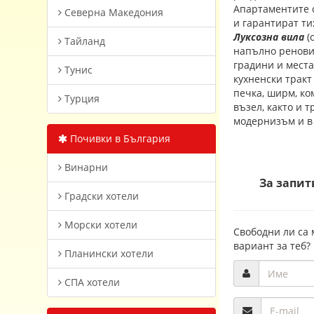
Апартаментите с
Северна Македония
и гарантират ти
Луксозна вила
(
Тайланд
напълно ренови
градини и места
Тунис
кухненски тракт
печка, ширм, ко
Турция
възел, както и 
модернизъм и в
Почивки в България
Винарни
За запит
Градски хотели
Морски хотели
Свободни ли са 
вариант за теб?
Планински хотели
СПА хотели