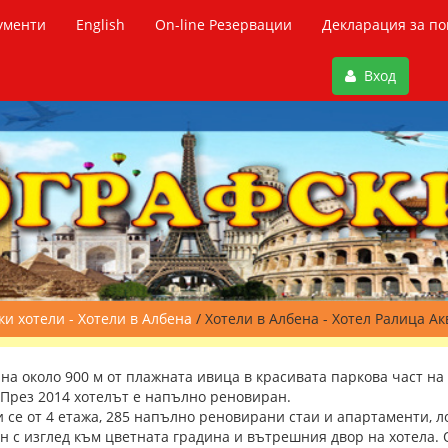
ументи
English
On-line Резервации
Декларация за по
Вход
и хотели - Хотели в Албена
/ Хотели в Албена - Хотел Ралица Ак
на около 900 м от плажната ивица в красивата паркова част н
 През 2014 хотелът е напълно реновиран.
и се от 4 етажа, 285 напълно реновирани стаи и апартаменти, л
н с изглед към цветната градина и вътрешния двор на хотела.