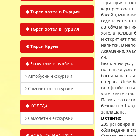
територия на ко
карт ресторант,
Търси хотел в Гърция
басейн, мини-кл
година хотелът 
автобусна линия
Търси хотел в Турция
хотела ползват 
и откритият пла
напитки. В непо
Търси Круиз
Аквамания, за к
си.
Безплатни услуг
Екскурзии в чужбина
пощенски услуги
басейна на стая
Автобусни екскурзии
с тераса, Лоби 
във фоайето,ста
Самолетни екскурзии
хотелските стаи
Плажът за гости
КОЛЕДА
безплатно 1 чад
заплащане.
В стаите:
Самолетни екскурзии
285 реновирани 
обзаведени в ст
НОВА ГОДИНА 2027