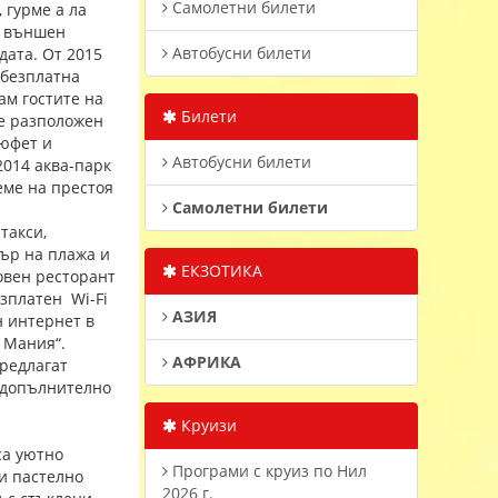
Самолетни билети
 гурме а ла
 и външен
Автобусни билети
дата. От 2015
а безплатна
ам гостите на
Билети
 е разположен
бюфет и
Автобусни билети
2014 аква-парк
еме на престоя
Самолетни билети
такси,
дър на плажа и
ЕКЗОТИКА
новен ресторант
Безплатен Wi-Fi
АЗИЯ
н интернет в
 Мания“.
АФРИКА
предлагат
у допълнително
Круизи
са уютно
Програми с круиз по Нил
 и пастелно
2026 г.