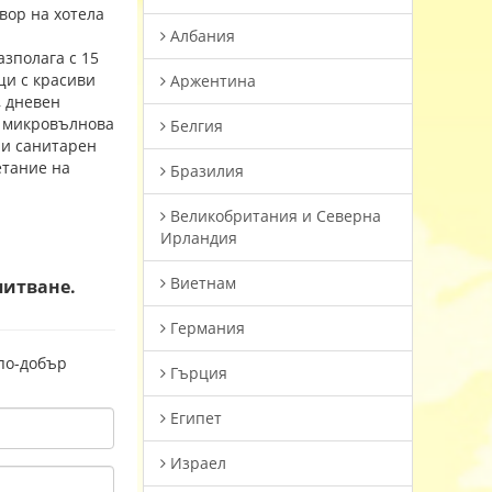
вор на хотела
Албания
азполага с 15
щи с красиви
Аржентина
, дневен
а, микровълнова
Белгия
 и санитарен
етание на
Бразилия
Великобритания и Северна
Ирландия
Виетнам
питване.
Германия
 по-добър
Гърция
Египет
Израел