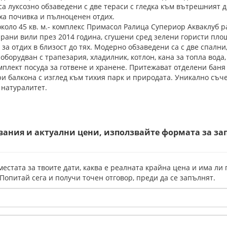
а луксозно обзаведени с две тераси с гледка към вътрешният д
ха почивка и пълноценен отдих.
около 45 кв. м.- комплекс Примасол Ралица Супериор Акваклуб р
рани вили през 2014 година, сгушени сред зелени гористи пло
 за отдих в близост до тях. Модерно обзаведени са с две спални
 оборудван с трапезария, хладилник, котлон, кана за топла вод
мплект посуда за готвене и хранене. Притежават отделени баня
три балкона с изглед към тихия парк и природата. Уникално съч
 натуралитет.
вания и актуални цени, използвайте формата за за
местата за твоите дати, каква е реалната крайна цена и има ли
 Попитай сега и получи точен отговор, преди да се запълнят.