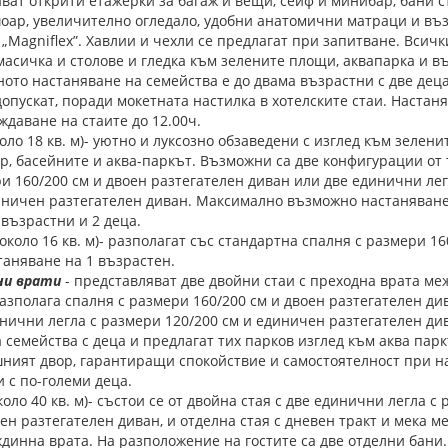
ват открити етажерки за багаж и вещи, сейф и минибар, бани 
оар, увеличително огледало, удобни анатомични матраци и въ
„Magniflex”. Хавлии и чехли се предлагат при запитване. Всичк
масичка и столове и гледка към зелените площи, аквапарка и 
ото настаняване на семейства е до двама възрастни с две де
опускат, поради мокетната настилка в хотелските стаи. Настан
ождаване на стаите до 12.00ч.
оло 18 кв. м)- уютно и луксозно обзаведени с изглед към зелен
, басейните и аква-паркът. Възможни са две конфигурации от т
и 160/200 см и двоен разтегателен диван или две единични ле
диничен разтегателен диван. Максимално възможно настаняване
2 възрастни и 2 деца.
(около 16 кв. м)- разполагат със стандартна спалня с размери 16
аняване на 1 възрастен.
ни врати
- представляват две двойни стаи с преходна врата меж
разполага спалня с размери 160/200 см и двоен разтегателен див
инични легла с размери 120/200 см и единичен разтегателен ди
 семейства с деца и предлагат тих парков изглед към аква парк
ният двор, гарантиращи спокойствие и самостоятелност при н
 с по-големи деца.
коло 40 кв. м)- състои се от двойна стая с две единични легла с
оен разтегателен диван, и отделна стая с дневен тракт и мека ме
динна врата. На разположение на гостите са две отделни бани.