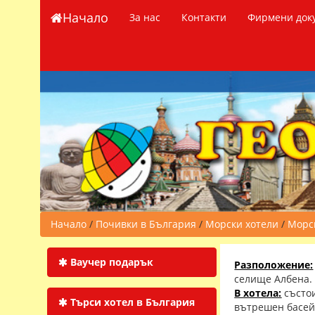
Начало
За нас
Контакти
Фирмени док
Начало
/
Почивки в България
/
Морски хотели
/
Морск
Ваучер подарък
Разположение:
селище Албена.
В хотела:
състо
Търси хотел в България
вътрешен басей