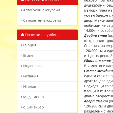
бежово, притежа
душ-кабини, сеш
Автобусни екскурзии
мемори пяна на 
уютен балкон с 
Самолетни екскурзии
двор. Максималн
любимци не се д
14.00ч. и освоб
Почивки в чужбина
Двойна стая
(ок
вътрешният двор
Гърция
Спалня с размер
120/200 см и е
Египет
и 1 дете, респ. 
Единична стая
Индонезия
Възможно е наст
Стаи с междин
едната стая се 
Испания
другата: две ед
Подходящи са за
Италия
площи и вътреш
двама възрастни
Мадагаскар
Апартамент
(о
120/200 см и дв
о. Занзибар
разделени с меж