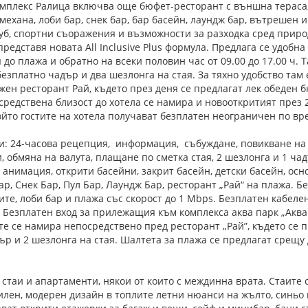
мплекс Ралица включва още бюфет-ресторант с външна тераса,
 механа, лоби бар, снек бар, бар басейн, лаундж бар, вътрешен
уб, спортни съоражения и възможности за разходка сред приро
представя новата All Inclusive Plus формула. Предлага се удобн
 до плажа и обратно на всеки половин час от 09.00 до 17.00 ч. Т
безплатно чадър и два шезлонга на стая. За тяхно удобство там
жен ресторант Рай, където през деня се предлагат лек обеден 
средствена близост до хотела се намира и новооткритият през 
ойто гостите на хотела получават безплатен неограничен по вр
и: 24-часова рецепция, информация, събуждане, повикване на 
, обмяна на валута, плащане по сметка стая, 2 шезлонга и 1 ча
, анимация, открити басейни, закрит басейн, детски басейн, ос
Бар, Снек Бар, Пул Бар, Лаундж Бар, ресторант „Рай“ на плажа. 
ите, лоби бар и плажа със скорост до 1 Mbps. Безплатен кабеле
. Безплатен вход за прилежащия към комплекса аква парк „Аква
те се намира непосредствено пред ресторант „Рай”, където се 
ър и 2 шезлонга на стая. Шалтета за плажа се предлагат срещ
стаи и апартаменти, някои от които с междинна врата. Стаите 
илен, модерен дизайн в топлите летни нюанси на жълто, синьо