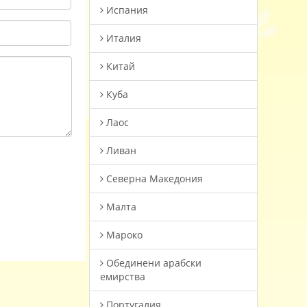
Испания
Италия
Китай
Куба
Лаос
Ливан
Северна Македония
Малта
Мароко
Oбединени арабски
емирства
Португалия