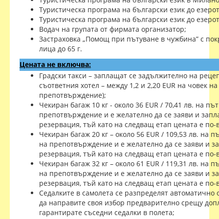
Туристическа програма на български език до езерот
Туристическа програма на български език до езеро
Водач на групата от фирмата организатор;
Застраховка „Помощ при пътуване в чужбина” с покр
лица до 65 г.
Цената не включва:
Градски такси – заплащат се задължително на реце
съответния хотел – между 1,2 и 2,20 EUR на човек н
препотвърждение);
Чекиран багаж 10 кг - около 36 EUR / 70,41 лв. на п
препотвърждение и е желателно да се заяви и запл
резервация, тъй като на следващ етап цената е по-
Чекиран багаж 20 кг – около 56 EUR / 109,53 лв. на 
на препотвърждение и е желателно да се заяви и з
резервация, тъй като на следващ етап цената е по-
Чекиран багаж 32 кг – около 61 EUR / 119,31 лв. на 
на препотвърждение и е желателно да се заяви и з
резервация, тъй като на следващ етап цената е по-
Седалките в самолета се разпределят автоматично
да направите своя избор предварително срещу допл
гарантирате съседни седалки в полета;