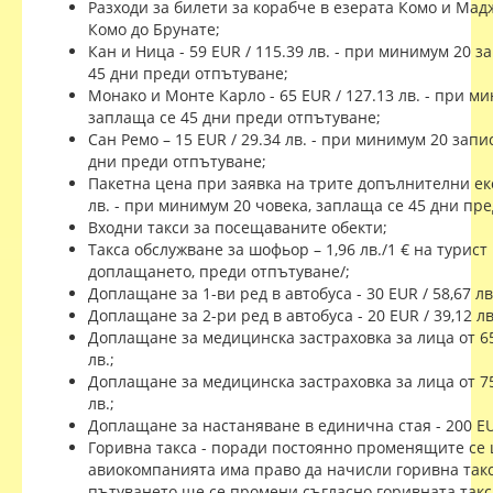
Разходи за билети за корабче в езерата Комо и Мад
Комо до Брунате;
Кан и Ница - 59 EUR / 115.39 лв. - при минимум 20 
45 дни преди отпътуване;
Монако и Монте Карло - 65 EUR / 127.13 лв. - при м
заплаща се 45 дни преди отпътуване;
Сан Ремо – 15 EUR / 29.34 лв. - при минимум 20 зап
дни преди отпътуване;
Пакетна цена при заявка на трите допълнителни екс
лв. - при минимум 20 човека, заплаща се 45 дни пр
Входни такси за посещаваните обекти;
Такса обслужване за шофьор – 1,96 лв./1 € на турист
доплащането, преди отпътуване/;
Доплащане за 1-ви ред в автобуса - 30 EUR / 58,67 лв
Доплащане за 2-ри ред в автобуса - 20 EUR / 39,12 лв
Доплащане за медицинска застраховка за лица от 65 г.
лв.;
Доплащане за медицинска застраховка за лица от 75 г.
лв.;
Доплащане за настаняване в единична стая - 200 EUR
Горивна такса - поради постоянно променящите се 
авиокомпанията има право да начисли горивна такс
пътуването ще се промени съгласно горивната такс