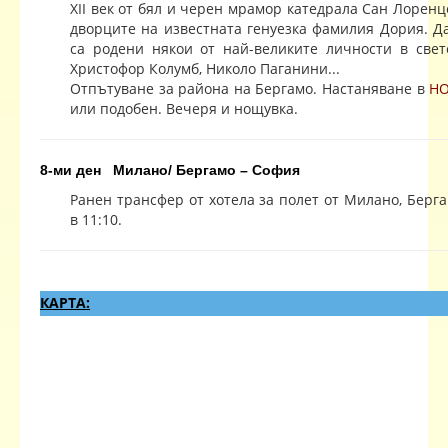
ХІІ век от бял и черен мрамор катедрала Сан Лоренц
дворците на известната генуезка фамилия Дория. Да
са родени някои от най-великите личности в свет
Христофор Колумб, Николо Паганини...
Отпътуване за района на Бергамо. Настаняване в
HO
или подобен. Вечеря и нощувка.
8-ми ден Милано/ Бергамо – София
Ранен трансфер от хотела за полет от Милано, Берга
в 11:10.
КАРТА: