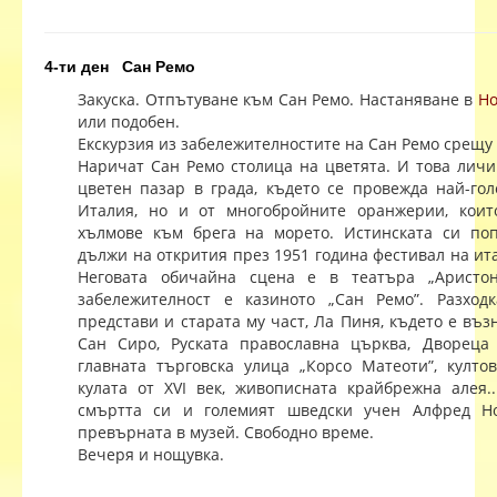
4-ти ден Сан Ремо
Закуска. Отпътуване към Сан Ремо. Настаняване в
Ho
или подобен.
Екскурзия из забележителностите на Сан Ремо срещ
Наричат Сан Ремо столица на цветята. И това лич
цветен пазар в града, където се провежда най-го
Италия, но и от многобройните оранжерии, коит
хълмове към брега на морето. Истинската си по
дължи на открития през 1951 година фестивал на ит
Неговата обичайна сцена е в театъра „Аристон
забележителност е казиното „Сан Ремо”. Разхо
представи и старата му част, Ла Пиня, където е въз
Сан Сиро, Руската православна църква, Двореца
главната търговска улица „Корсо Матеоти”, култ
кулата от ХVІ век, живописната крайбрежна алея.
смъртта си и големият шведски учен Алфред Н
превърната в музей. Свободно време.
Вечеря и нощувка.