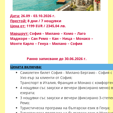
Дата:
26.09 - 03.10.2026 г.
Престой:
8 дни / 7 нощувки
Цена от:
1199 EUR / 2345,04 лв.
Маршрут:
София – Милано – Комо – Лаго
Маджоре – Сан Ремо – Кан – Ница – Монако –
Монте Карло – Генуа – Милано – София
Ранно записване до 30.06.2026 г.
Цената включва:
Самолетен билет София - Милано Бергамо - София с
Уиз еър за клиенти от София;
Транспорт в Италия, Франция и Монако с комфортен
4 нощувки със закуски и вечери (фиксирано меню) в
езерата;
3 нощувки със закуски и вечери (фиксирано 3-степе
Ремо;
Туристическа програма на български език в Генуа;
Туристическа програма на български език в Милано