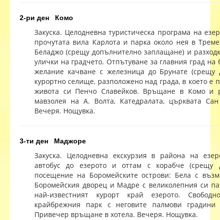
2-ри ден Комо
Закуска. Целодневна туристическа програма на езер
прочутата вила Карлота и парка около нея в Треме
Беладжо (срещу допълнително заплащане) и разход
улички на градчето. Отпътуване за главния град на б
желание качване с железница до Брунате (срещу 
курортно селище, разположено над града, в което е 
живота си Пенчо Славейков. Връщане в Комо и р
мавзолея на А. Волта, Катедралата, църквата Сан
Вечеря. Нощувка.
3-ти ден Маджоре
Закуска. Целодневна екскурзия в района на езе
автобус до езерото и оттам с корабче (срещу 
посещение на Боромейските острови: Бела с възм
Боромейския дворец и Мадре с великолепния си пар
най-известният курорт край езерото. Свобод
крайбрежния парк с неговите палмови градини 
Привечер връщане в хотела. Вечеря. Нощувка.