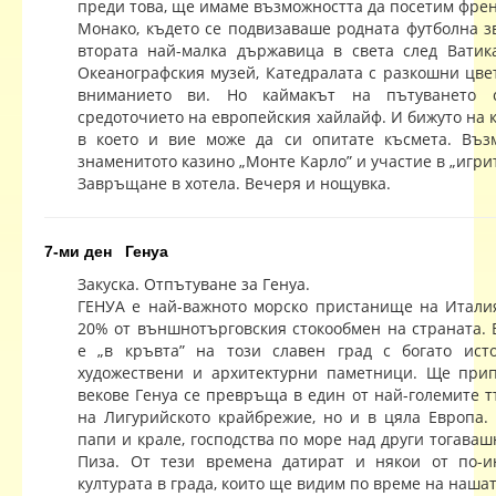
преди това, ще имаме възможността да посетим френ
Монако, където се подвизаваше родната футболна з
втората най-малка държавица в света след Ватик
Океанографския музей, Катедралата с разкошни цв
вниманието ви. Но каймакът на пътуването 
средоточието на европейския хайлайф. И бижуто на к
в което и вие може да си опитате късмета. Въз
знаменитото казино „Монте Карло” и участие в „игрит
Завръщане в хотела. Вечеря и нощувка.
7-ми ден Генуа
Закуска. Отпътуване за Генуа.
ГЕНУА е най-важното морско пристанище на Италия
20% от външнотърговския стокообмен на страната.
е „в кръвта” на този славен град с богато ист
художествени и архитектурни паметници. Ще при
векове Генуа се превръща в един от най-големите т
на Лигурийското крайбрежие, но и в цяла Европа. 
папи и крале, господства по море над други тогава
Пиза. От тези времена датират и някои от по-и
културата в града, които ще видим по време на нашат