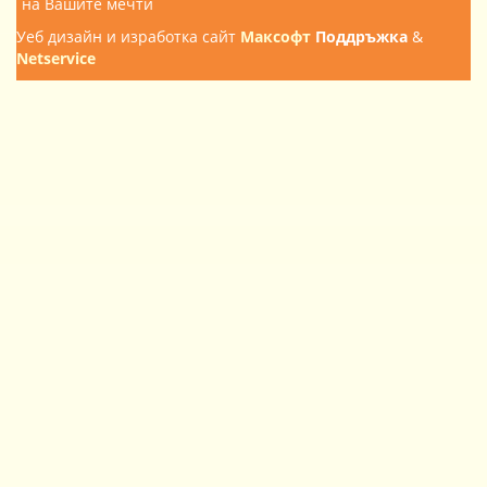
на Вашите мечти
Уеб дизайн и изработка сайт
Максофт
Поддръжка
&
Netservice