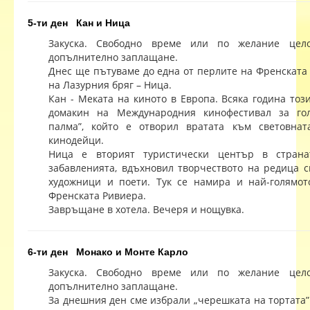
5-ти ден Кан и Ница
Закуска. Свободно време или по желание цело
допълнително заплащане.
Днес ще пътуваме до една от перлите на Френската 
на Лазурния бряг – Ница.
Кан - Меката на киното в Европа. Всяка година тоз
домакин на Международния кинофестивал за гол
палма”, който е отворил вратата към световнат
кинодейци.
Ница е вторият туристически център в страна
забавленията, вдъхновил творчеството на редица с
художници и поети. Тук се намира и най-голямо
Френската Ривиера.
Завръщане в хотела. Вечеря и нощувка.
6-ти ден Монако и Монте Карло
Закуска. Свободно време или по желание цело
допълнително заплащане.
За днешния ден сме избрали „черешката на тортата”