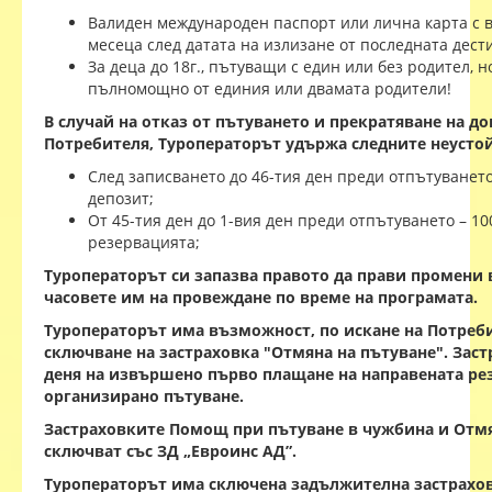
Валиден международен паспорт или лична карта с 
месеца след датата на излизане от последната дест
За деца до 18г., пътуващи с един или без родител, 
пълномощно от единия или двамата родители!
В случай на отказ от пътуването и прекратяване на до
Потребителя, Туроператорът удържа следните неусто
След записването до 46-тия ден преди отпътуванет
депозит;
От 45-тия ден до 1-вия ден преди отпътуването – 10
резервацията;
Туроператорът си запазва правото да прави промени в
часовете им на провеждане по време на програмата.
Туроператорът има възможност, по искане на Потреб
сключване на застраховка "Отмяна на пътуване". Заст
деня на извършено първо плащане на направената ре
организирано пътуване.
Застраховките Помощ при пътуване в чужбина и Отмя
сключват със ЗД „Евроинс АД”.
Туроператорът има сключена задължителна застрахов