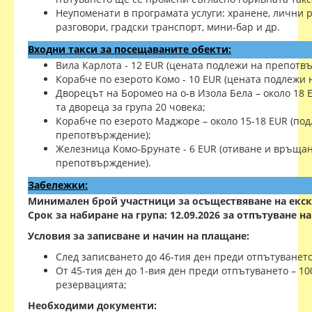
Неупоменати в програмата услуги: хранене, лични 
разговори, градски транспорт, мини-бар и др.
Входни такси за посещаваните обекти:
Вила Карлота - 12 EUR (цената подлежи на препотв
Корабче по езерото Комо - 10 EUR (цената подлежи
Дворецът на Боромео на о-в Изола Бела – около 18 E
та двореца за група 20 човека;
Корабче по езерото Маджоре – около 15-18 EUR (по
препотвърждение);
Железница Комо-Брунате - 6 EUR (отиване и връщан
препотвърждение).
Забележки:
Минимален брой участници за осъществяване на екск
Срок за набиране на група: 12.09.2026 за отпътуване на
Условия за записване и начин на плащане:
След записването до 46-тия ден преди отпътуването
От 45-тия ден до 1-вия ден преди отпътуването – 10
резервацията;
Необходими документи: