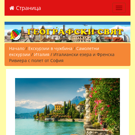
Страница
Toggle 
Начало
/
Екскурзии в чужбина
/
Самолетни
екскурзии
/
Италия
/ Италиански езера и Френска
Ривиера с полет от София