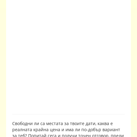
Свободни ли са местата за твоите дати, каква е
реалната крайна цена и има ли по-добър вариант
за теб? Попитай сега и получи точен отговор, преди