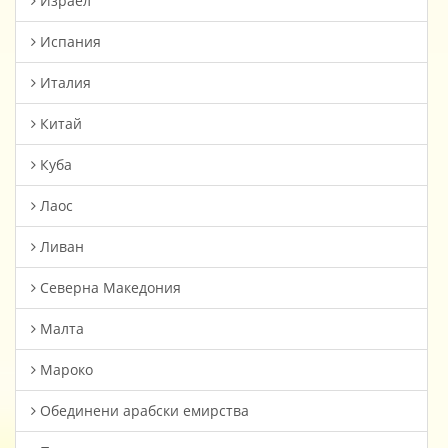
Израел
Испания
Италия
Китай
Куба
Лаос
Ливан
Северна Македония
Малта
Мароко
Oбединени арабски емирства